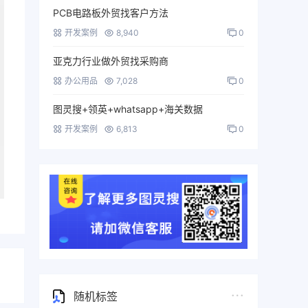
PCB电路板外贸找客户方法
开发案例
8,940
0
亚克力行业做外贸找采购商
办公用品
7,028
0
图灵搜+领英+whatsapp+海关数据
开发案例
6,813
0
随机标签