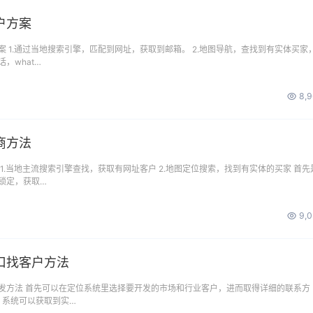
户方案
 1.通过当地搜索引擎，匹配到网址，获取到邮箱。 2.地图导航，查找到有实体买家
，what…
8,
商方法
1.当地主流搜索引擎查找，获取有网址客户 2.地图定位搜索，找到有实体的买家 首先
锁定，获取…
9,
口找客户方法
发方法 首先可以在定位系统里选择要开发的市场和行业客户，进而取得详细的联系方
 系统可以获取到实…