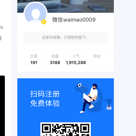
微信waimao0009
户
查
这家伙很懒，只想把你留下。
文章
收藏
人气
粉丝
191
3188
1,915,288