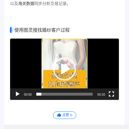
以及
海关数据
同步分析交易记录。
使用图灵搜找婚纱客户过程
视
频
播
放
器
00:00
00:20
点赞
0