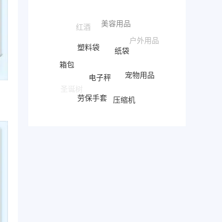
塑料袋
纸袋
电子秤
箱包
宠物用品
沙发
劳保手套
压缩机
圣诞树
集装箱
电子烟