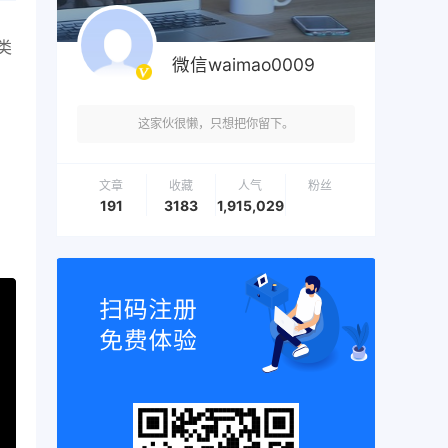
类
微信waimao0009
这家伙很懒，只想把你留下。
文章
收藏
人气
粉丝
191
3183
1,915,029