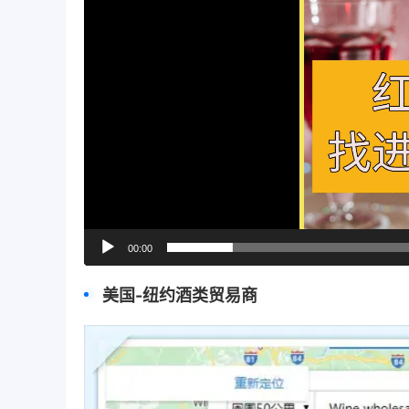
00:00
美国-纽约酒类贸易商