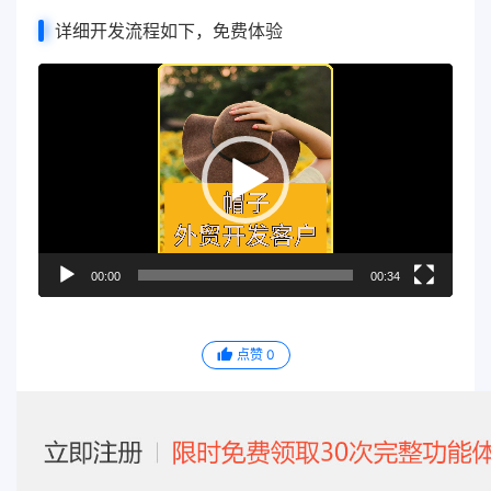
详细开发流程如下，免费体验
视
频
播
放
器
00:00
00:34
点赞
0