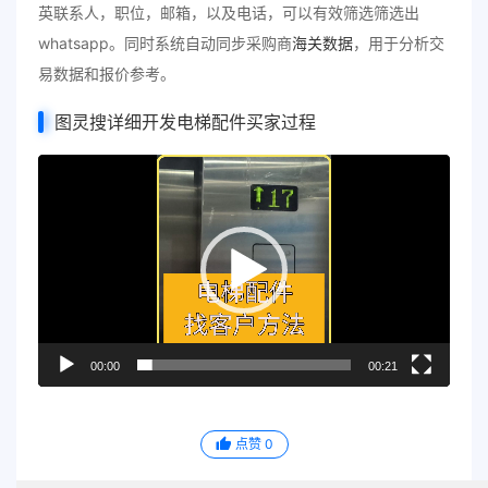
英联系人，职位，邮箱，以及电话，可以有效筛选筛选出
whatsapp。同时系统自动同步采购商
海关数据
，用于分析交
易数据和报价参考。
图灵搜详细开发电梯配件买家过程
视
频
播
放
器
00:00
00:21
点赞
0