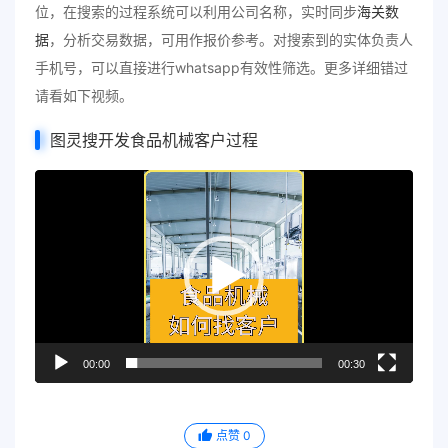
位，在搜索的过程系统可以利用公司名称，实时同步
海关数
据
，分析交易数据，可用作报价参考。对搜索到的实体负责人
手机号，可以直接进行whatsapp有效性筛选。更多详细错过
请看如下视频。
图灵搜开发食品机械客户过程
视
频
播
放
器
00:00
00:30
点赞
0