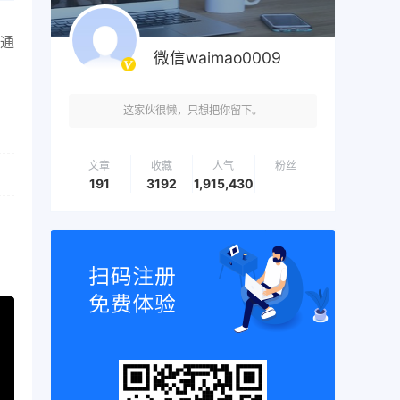
通
微信waimao0009
这家伙很懒，只想把你留下。
文章
收藏
人气
粉丝
191
3192
1,915,430