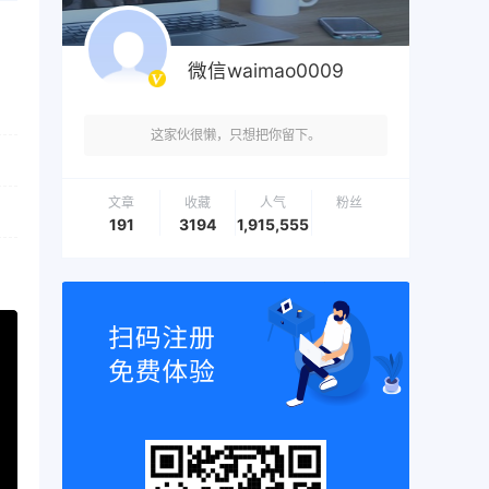
微信waimao0009
这家伙很懒，只想把你留下。
文章
收藏
人气
粉丝
191
3194
1,915,555