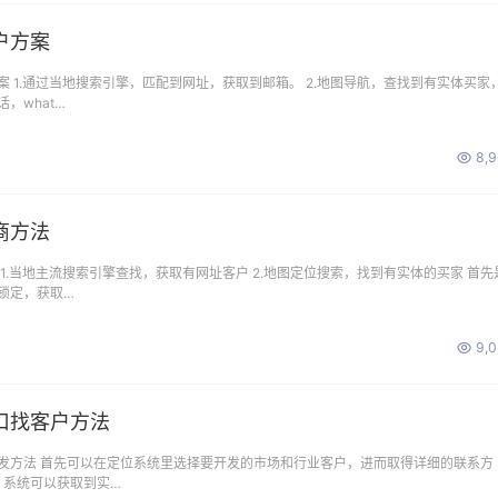
户方案
 1.通过当地搜索引擎，匹配到网址，获取到邮箱。 2.地图导航，查找到有实体买家
，what…
8,
商方法
1.当地主流搜索引擎查找，获取有网址客户 2.地图定位搜索，找到有实体的买家 首先
锁定，获取…
9,
口找客户方法
发方法 首先可以在定位系统里选择要开发的市场和行业客户，进而取得详细的联系方
 系统可以获取到实…