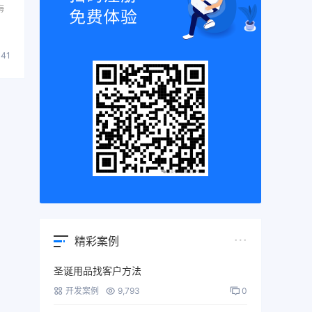
海
841
精彩案例
圣诞用品找客户方法
开发案例
9,793
0