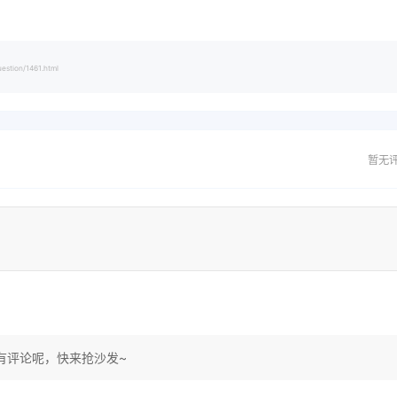
on/1461.html
暂无
有评论呢，快来抢沙发~