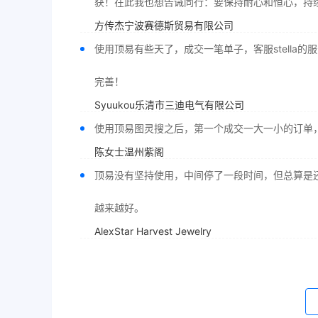
获！在此我也想告诫同行：要保持耐心和恒心，持
方传杰宁波赛德斯贸易有限公司
使用顶易有些天了，成交一笔单子，客服stella
完善！
Syuukou乐清市三迪电气有限公司
使用顶易图灵搜之后，第一个成交一大一小的订单
陈女士温州紫阁
顶易没有坚持使用，中间停了一段时间，但总算是还
越来越好。
AlexStar Harvest Jewelry