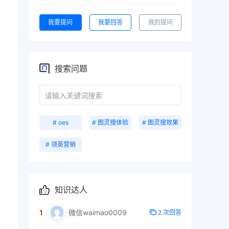
我要提问
我要回答
我的提问
搜索问题
# oes
# 图灵搜体验
# 图灵搜效果
# 领英营销
知识达人
1
微信waimao0009
2 次回答