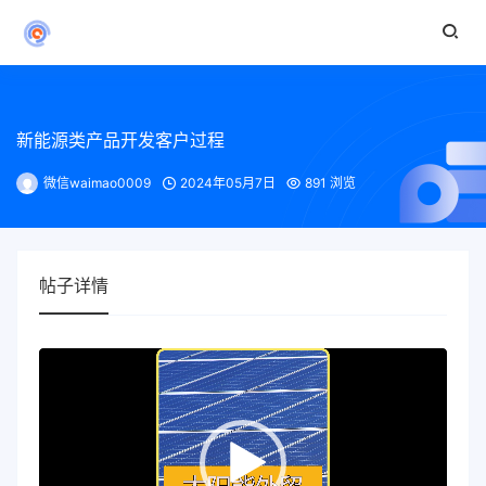
新能源类产品开发客户过程
微信waimao0009
2024年05月7日
891 浏览
帖子详情
视
频
播
放
器